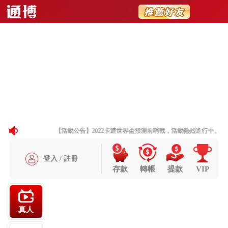
DG百家樂下載
Toggle
navigatio