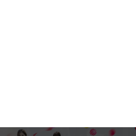
Skip
to