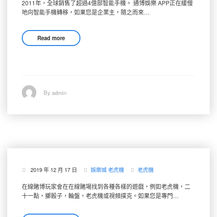
2011年，全球銷售了超過4億部智能手機。 通博娛樂 APP正在緩慢
地向智能手機轉移，如果您是企業主，隨之而來…
Read more
By admin
2019 年 12 月 17 日
娛樂城
老虎機
老虎機
在線賭博玩家會在在線賭場找到各種各樣的遊戲，例如老虎機，二
十一點，擲骰子，輪盤，老虎機或視頻撲克。如果您是專門…