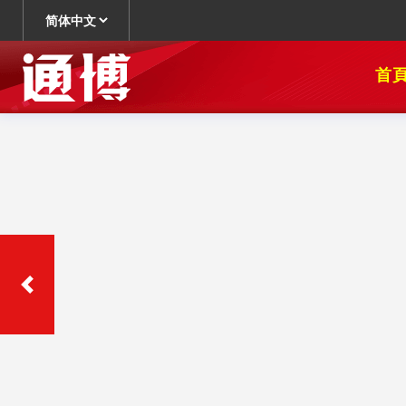
DG娛樂
城|DG百
家樂